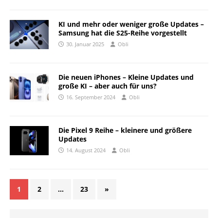
KI und mehr oder weniger große Updates –
Samsung hat die S25-Reihe vorgestellt
30. Januar 2025
Obli
Die neuen iPhones – Kleine Updates und
große KI – aber auch für uns?
16. September 2024
Obli
Die Pixel 9 Reihe – kleinere und größere
Updates
14. August 2024
Obli
1
2
…
23
»