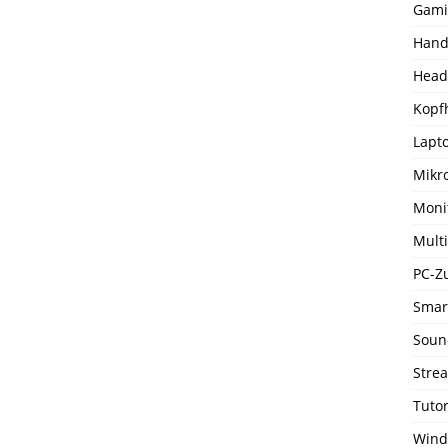
Gami
Hand
Head
Kopf
Lapto
Mikr
Moni
Mult
PC-Z
Smar
Soun
Stre
Tutor
Wind