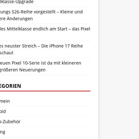
elklasse-Upgrade
ngs S26-Reihe vorgestellt – Kleine und
ere Änderungen
es Mittelklasse endlich am Start – das Pixel
s neuster Streich – Die iPhone 17 Reihe
schaut
euen Pixel 10-Serie ist da mit kleineren
größeren Neuerungen
EGORIEN
emein
oid
o-Zubehör
ng