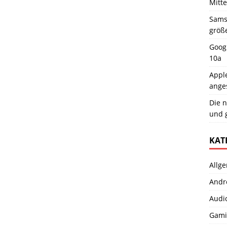
Mitt
Samsu
größ
Googl
10a
Apple
ange
Die n
und 
KAT
Allg
Andr
Audi
Gami