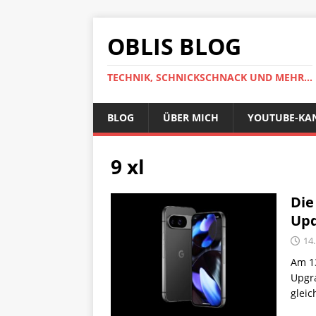
OBLIS BLOG
TECHNIK, SCHNICKSCHNACK UND MEHR...
BLOG
ÜBER MICH
YOUTUBE-KA
9 xl
Die
Upd
14
Am 13
Upgra
gleic