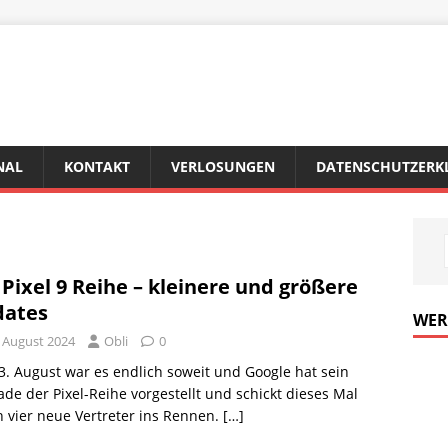
NAL
KONTAKT
VERLOSUNGEN
DATENSCHUTZERK
 Pixel 9 Reihe – kleinere und größere
ates
WE
. August 2024
Obli
0
. August war es endlich soweit und Google hat sein
de der Pixel-Reihe vorgestellt und schickt dieses Mal
h vier neue Vertreter ins Rennen.
[…]