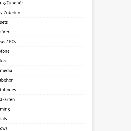
ng-Zubehör
y-Zubehör
sets
hörer
ps / PCs
ofone
tore
imedia
ubehör
tphones
dkarten
aming
ials
ows