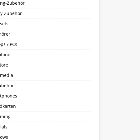
ng-Zubehör
y-Zubehör
sets
hörer
ps / PCs
ofone
tore
imedia
ubehör
tphones
dkarten
aming
ials
ows