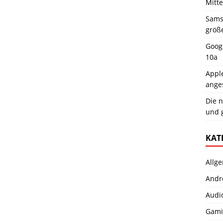
Mitt
Samsu
größ
Googl
10a
Apple
ange
Die n
und 
KAT
Allg
Andr
Audi
Gami