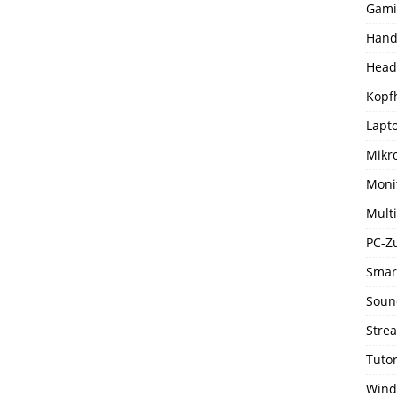
Gami
Hand
Head
Kopf
Lapto
Mikr
Moni
Mult
PC-Z
Smar
Soun
Stre
Tutor
Wind