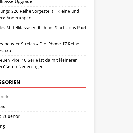
elklasse-Upgrade
ngs S26-Reihe vorgestellt – Kleine und
ere Änderungen
es Mittelklasse endlich am Start – das Pixel
s neuster Streich – Die iPhone 17 Reihe
schaut
euen Pixel 10-Serie ist da mit kleineren
größeren Neuerungen
EGORIEN
emein
oid
o-Zubehör
ng