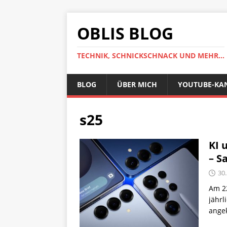
OBLIS BLOG
TECHNIK, SCHNICKSCHNACK UND MEHR...
BLOG
ÜBER MICH
YOUTUBE-KA
s25
KI 
– S
30.
Am 22
jährl
angek