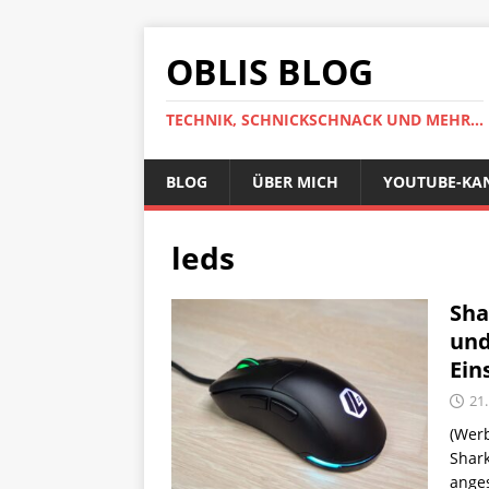
OBLIS BLOG
TECHNIK, SCHNICKSCHNACK UND MEHR...
BLOG
ÜBER MICH
YOUTUBE-KA
leds
Sha
und
Ein
21
(Werb
Shark
anges