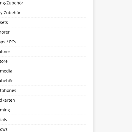
ng-Zubehör
y-Zubehör
sets
hörer
ps / PCs
ofone
tore
imedia
ubehör
tphones
dkarten
aming
ials
ows