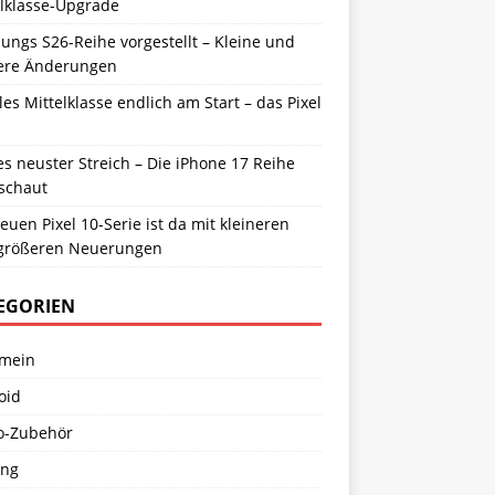
elklasse-Upgrade
ngs S26-Reihe vorgestellt – Kleine und
ere Änderungen
es Mittelklasse endlich am Start – das Pixel
s neuster Streich – Die iPhone 17 Reihe
schaut
euen Pixel 10-Serie ist da mit kleineren
größeren Neuerungen
EGORIEN
emein
oid
o-Zubehör
ng