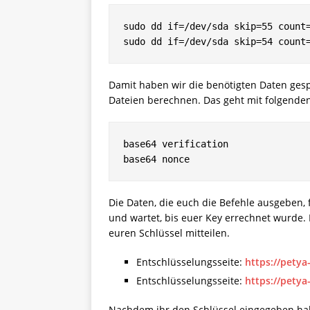
sudo dd if=/dev/sda skip=55 count=
sudo dd if=/dev/sda skip=54 count
Damit haben wir die benötigten Daten gesp
Dateien berechnen. Das geht mit folgende
base64 verification

base64 nonce
Die Daten, die euch die Befehle ausgeben, 
und wartet, bis euer Key errechnet wurde.
euren Schlüssel mitteilen.
Entschlüsselungsseite:
https://pety
Entschlüsselungsseite:
https://pety
Nachdem ihr den Schlüssel eingegeben habt