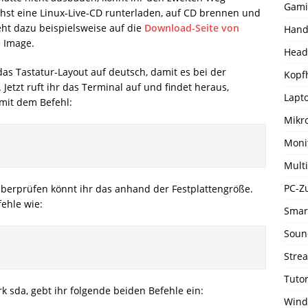
Gami
st eine Linux-Live-CD runterladen, auf CD brennen und
eht dazu beispielsweise auf die
Download-Seite von
Hand
 Image.
Head
 das Tastatur-Layout auf deutsch, damit es bei der
Kopf
etzt ruft ihr das Terminal auf und findet heraus,
Lapto
 mit dem Befehl:
Mikr
Moni
Mult
PC-Z
Überprüfen könnt ihr das anhand der Festplattengröße.
ehle wie:
Smar
Soun
Stre
Tutor
k sda, gebt ihr folgende beiden Befehle ein:
Wind