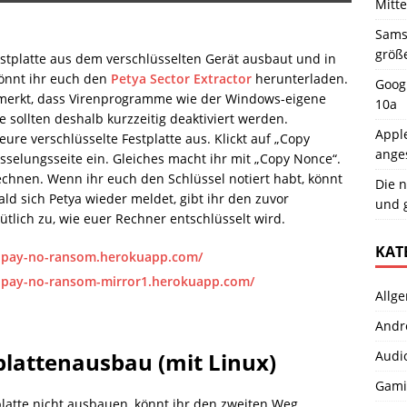
Mitt
Samsu
größ
estplatte aus dem verschlüsselten Gerät ausbaut und in
könnt ihr euch den
Petya Sector Extractor
herunterladen.
Googl
emerkt, dass Virenprogramme wie der Windows-eigene
10a
sollten deshalb kurzzeitig deaktiviert werden.
Apple
eure verschlüsselte Festplatte aus. Klickt auf „Copy
ange
üsselungsseite ein. Gleiches macht ihr mit „Copy Nonce“.
echnen. Wenn ihr euch den Schlüssel notiert habt, könnt
Die n
ld sich Petya wieder meldet, gibt ihr den zuvor
und 
tlich zu, wie euer Rechner entschlüsselt wird.
KAT
a-pay-no-ransom.herokuapp.com/
a-pay-no-ransom-mirror1.herokuapp.com/
Allg
Andr
Audi
plattenausbau (mit Linux)
Gami
latte nicht ausbauen, könnt ihr den zweiten Weg