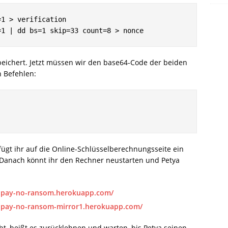
1 > verification

=1 | dd bs=1 skip=33 count=8 > nonce
eichert. Jetzt müssen wir den base64-Code der beiden
n Befehlen:
fügt ihr auf die Online-Schlüsselberechnungsseite ein
 Danach könnt ihr den Rechner neustarten und Petya
a-pay-no-ransom.herokuapp.com/
a-pay-no-ransom-mirror1.herokuapp.com/
, heißt es zurücklehnen und warten, bis Petya seinen