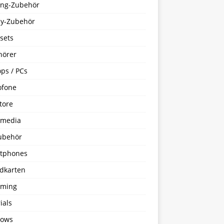
ng-Zubehör
y-Zubehör
sets
hörer
ps / PCs
ofone
tore
imedia
ubehör
tphones
dkarten
aming
ials
ows