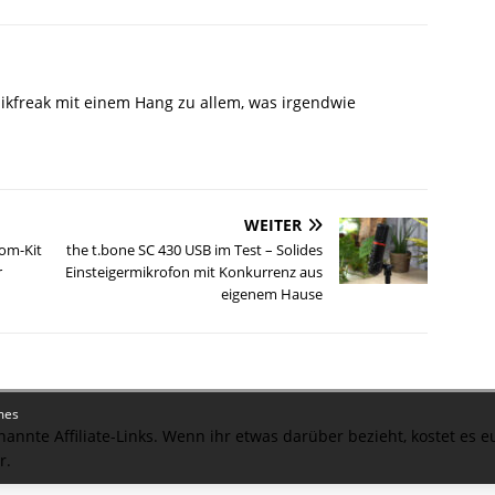
ikfreak mit einem Hang zu allem, was irgendwie
WEITER
oom-Kit
the t.bone SC 430 USB im Test – Solides
r
Einsteigermikrofon mit Konkurrenz aus
eigenem Hause
mes
nannte Affiliate-Links. Wenn ihr etwas darüber bezieht, kostet es 
r.