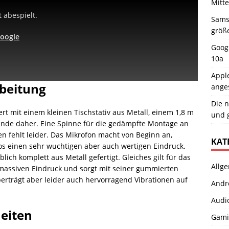
Mitt
 abespielt.
Samsu
größ
Google
Googl
10a
Apple
beitung
ange
Die n
t mit einem kleinen Tischstativ aus Metall, einem 1,8 m
und 
nde daher. Eine Spinne für die gedämpfte Montage an
 fehlt leider. Das Mikrofon macht von Beginn an,
KAT
os einen sehr wuchtigen aber auch wertigen Eindruck.
ich komplett aus Metall gefertigt. Gleiches gilt für das
Allg
 massiven Eindruck und sorgt mit seiner gummierten
berträgt aber leider auch hervorragend Vibrationen auf
Andr
Audi
eiten
Gami