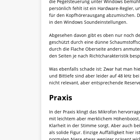
die Pegelsteuerung unter Windows bemüht 
persönlich fehlt ist ein Hardware-Regler,
für den Kopfhörerausgang abzumischen. Das
in den Windows Soundeinstellungen.
Abgesehen davon gibt es oben nur noch de
geschützt durch eine dünne Schaumstoffsch
durch die Flache Oberseite anders anmuten
den Seiten je nach Richtcharakteristik bes
Was ebenfalls schade ist: Zwar hat man hie
und Bittiefe sind aber leider auf 48 kHz be
nicht relevant, aber entsprechende Reser
Praxis
In der Praxis klingt das Mikrofon hervorrag
mit leichtem aber merklichem Höhenboost
Klarheit in der Stimme sorgt. Aber auch b
als solide Figur. Einzige Auffälligkeit hier 
normalen Niere etwas weniger präsent wirk