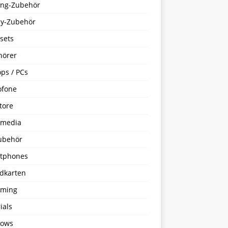
ng-Zubehör
y-Zubehör
sets
hörer
ps / PCs
ofone
tore
imedia
ubehör
tphones
dkarten
aming
ials
ows