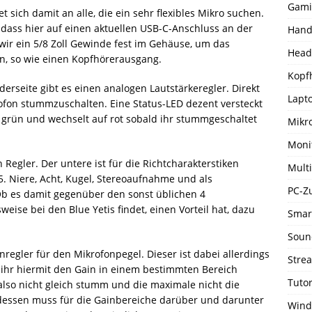
Gami
t sich damit an alle, die ein sehr flexibles Mikro suchen.
, dass hier auf einen aktuellen USB-C-Anschluss an der
Hand
wir ein 5/8 Zoll Gewinde fest im Gehäuse, um das
Head
n, so wie einen Kopfhörerausgang.
Kopf
derseite gibt es einen analogen Lautstärkeregler. Direkt
Lapto
ofon stummzuschalten. Eine Status-LED dezent versteckt
b grün und wechselt auf rot sobald ihr stummgeschaltet
Mikr
Moni
 Regler. Der untere ist für die Richtcharakterstiken
Mult
5. Niere, Acht, Kugel, Stereoaufnahme und als
PC-Z
Ob es damit gegenüber den sonst üblichen 4
weise bei den Blue Yetis findet, einen Vorteil hat, dazu
Smar
Soun
egler für den Mikrofonpegel. Dieser ist dabei allerdings
Stre
t ihr hiermit den Gain in einem bestimmten Bereich
Tutor
 also nicht gleich stumm und die maximale nicht die
 dessen muss für die Gainbereiche darüber und darunter
Wind