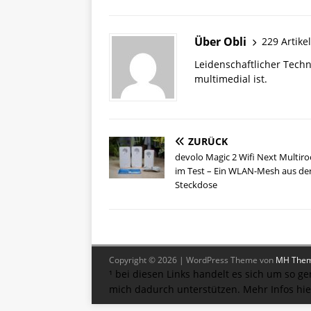
Über Obli
229 Artikel
Leidenschaftlicher Techn
multimedial ist.
ZURÜCK
devolo Magic 2 Wifi Next Multir
im Test – Ein WLAN-Mesh aus de
Steckdose
Copyright © 2026 | WordPress Theme von
MH The
¹ bei diesen Links handelt es sich um so ge
mich dadurch unterstützen.
Mehr Infos hie