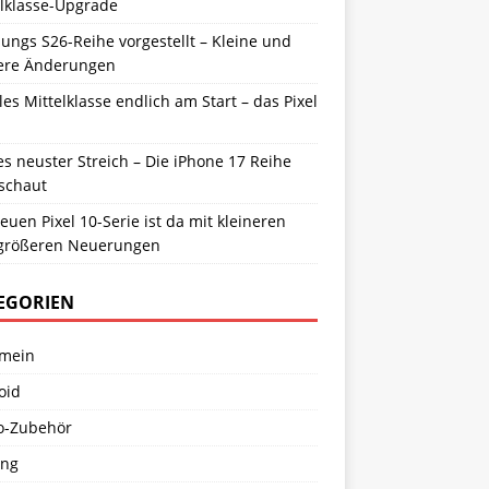
elklasse-Upgrade
ngs S26-Reihe vorgestellt – Kleine und
ere Änderungen
es Mittelklasse endlich am Start – das Pixel
s neuster Streich – Die iPhone 17 Reihe
schaut
euen Pixel 10-Serie ist da mit kleineren
größeren Neuerungen
EGORIEN
emein
oid
o-Zubehör
ng