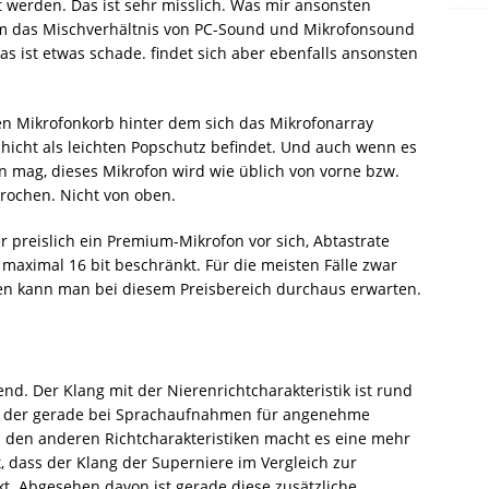
werden. Das ist sehr misslich. Was mir ansonsten
 um das Mischverhältnis von PC-Sound und Mikrofonsound
 ist etwas schade. findet sich aber ebenfalls ansonsten
n Mikrofonkorb hinter dem sich das Mikrofonarray
icht als leichten Popschutz befindet. Und auch wenn es
 mag, dieses Mikrofon wird wie üblich von vorne bzw.
prochen. Nicht von oben.
r preislich ein Premium-Mikrofon vor sich, Abtastrate
i maximal 16 bit beschränkt. Für die meisten Fälle zwar
ven kann man bei diesem Preisbereich durchaus erwarten.
end. Der Klang mit der Nierenrichtcharakteristik ist rund
, der gerade bei Sprachaufnahmen für angenehme
ei den anderen Richtcharakteristiken macht es eine mehr
ist, dass der Klang der Superniere im Vergleich zur
t. Abgesehen davon ist gerade diese zusätzliche