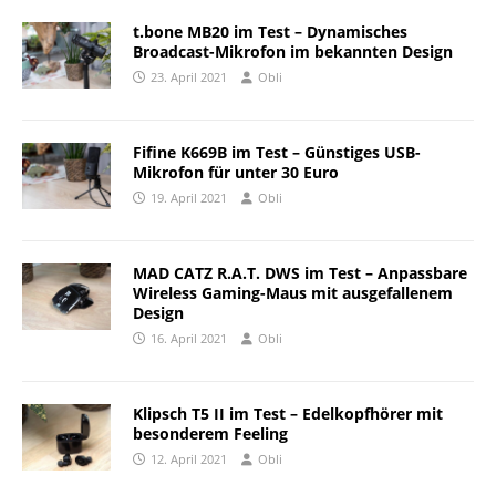
t.bone MB20 im Test – Dynamisches
Broadcast-Mikrofon im bekannten Design
23. April 2021
Obli
Fifine K669B im Test – Günstiges USB-
Mikrofon für unter 30 Euro
19. April 2021
Obli
MAD CATZ R.A.T. DWS im Test – Anpassbare
Wireless Gaming-Maus mit ausgefallenem
Design
16. April 2021
Obli
Klipsch T5 II im Test – Edelkopfhörer mit
besonderem Feeling
12. April 2021
Obli