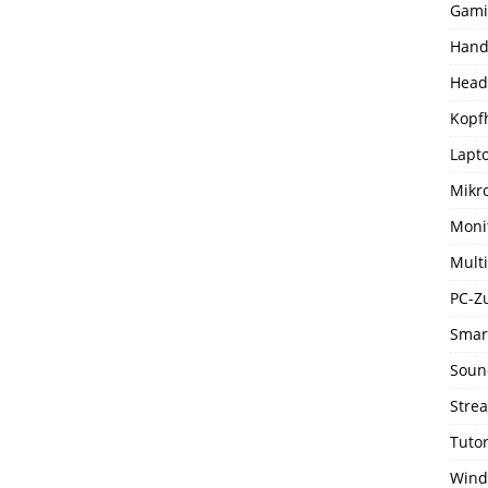
Gami
Hand
Head
Kopf
Lapto
Mikr
Moni
Mult
PC-Z
Smar
Soun
Stre
Tutor
Wind