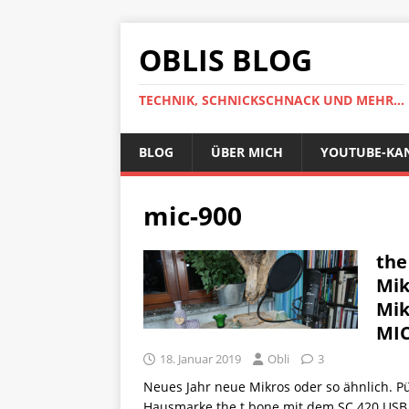
OBLIS BLOG
TECHNIK, SCHNICKSCHNACK UND MEHR...
BLOG
ÜBER MICH
YOUTUBE-KA
mic-900
the
Mik
Mik
MIC
18. Januar 2019
Obli
3
Neues Jahr neue Mikros oder so ähnlich. 
Hausmarke the t.bone mit dem SC 420 USB