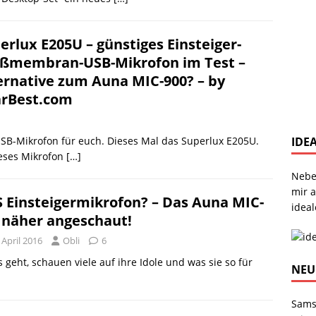
erlux E205U – günstiges Einsteiger-
ßmembran-USB-Mikrofon im Test –
ernative zum Auna MIC-900? – by
rBest.com
IDE
USB-Mikrofon für euch. Dieses Mal das Superlux E205U.
ieses Mikrofon
[…]
Nebe
mir 
 Einsteigermikrofon? – Das Auna MIC-
ideal
 näher angeschaut!
 April 2016
Obli
6
eht, schauen viele auf ihre Idole und was sie so für
NEU
Sams