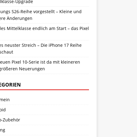
elklasse-Upgrade
ngs S26-Reihe vorgestellt – Kleine und
ere Änderungen
es Mittelklasse endlich am Start – das Pixel
s neuster Streich – Die iPhone 17 Reihe
schaut
euen Pixel 10-Serie ist da mit kleineren
größeren Neuerungen
EGORIEN
emein
oid
o-Zubehör
ng