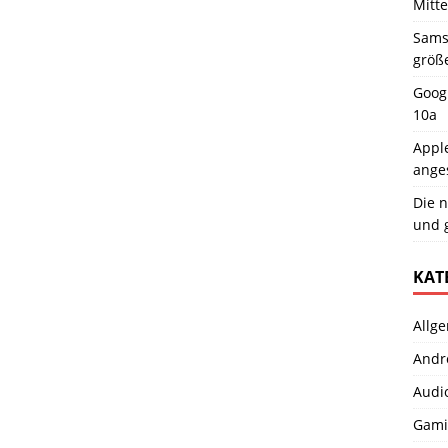
Mitt
Samsu
größ
Googl
10a
Apple
ange
Die n
und 
KAT
Allg
Andr
Audi
Gami