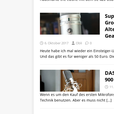
Sup
Gro
Alt
Gea
6. Oktober 2017
Obli
0
Heute habe ich mal wieder ein Einsteiger-
Und das gibt es für weniger als 50 Euro. D
DAS
900
11.
Wenn es um den Kauf des ersten Mikrofons g
Technik benutzen. Aber es muss nicht
[…]