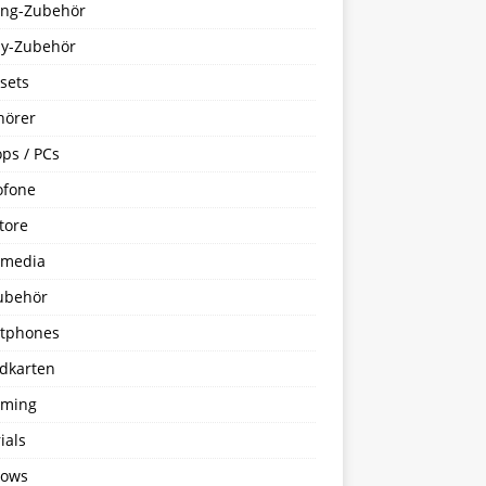
ng-Zubehör
y-Zubehör
sets
hörer
ps / PCs
ofone
tore
imedia
ubehör
tphones
dkarten
aming
ials
ows