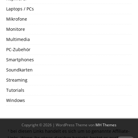
Laptops / PCs
Mikrofone
Monitore
Multimedia
PC-Zubehör
Smartphones
Soundkarten
Streaming
Tutorials
Windows
Copyright © 2026 | WordPress Theme von
MH Themes
¹ bei diesen Links handelt es sich um so genannte Affiliate-
Links. Wenn ihr etwas darüber bezieht, kostet es euch