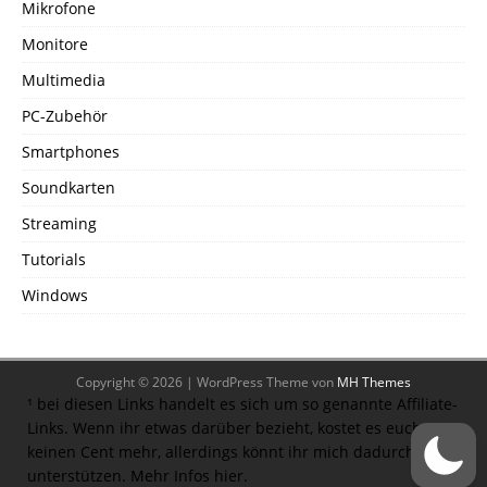
Mikrofone
Monitore
Multimedia
PC-Zubehör
Smartphones
Soundkarten
Streaming
Tutorials
Windows
Copyright © 2026 | WordPress Theme von
MH Themes
¹ bei diesen Links handelt es sich um so genannte Affiliate-
Links. Wenn ihr etwas darüber bezieht, kostet es euch
keinen Cent mehr, allerdings könnt ihr mich dadurch
unterstützen.
Mehr Infos hier.