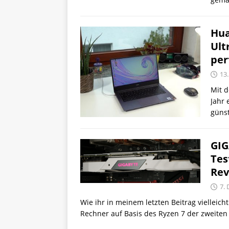
Hua
Ult
per
13
Mit 
Jahr 
günst
GIG
Tes
Rev
7.
Wie ihr in meinem letzten Beitrag viellei
Rechner auf Basis des Ryzen 7 der zweite