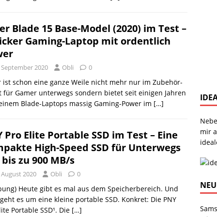
er Blade 15 Base-Model (2020) im Test –
icker Gaming-Laptop mit ordentlich
wer
. September 2020
Obli
0
 ist schon eine ganze Weile nicht mehr nur im Zubehör-
 für Gamer unterwegs sondern bietet seit einigen Jahren
IDE
seinem Blade-Laptops massig Gaming-Power im
[…]
Nebe
mir 
 Pro Elite Portable SSD im Test – Eine
ideal
pakte High-Speed SSD für Unterwegs
 bis zu 900 MB/s
. August 2020
Obli
0
NEU
bung) Heute gibt es mal aus dem Speicherbereich. Und
geht es um eine kleine portable SSD. Konkret: Die PNY
Sams
lite Portable SSD¹. Die
[…]