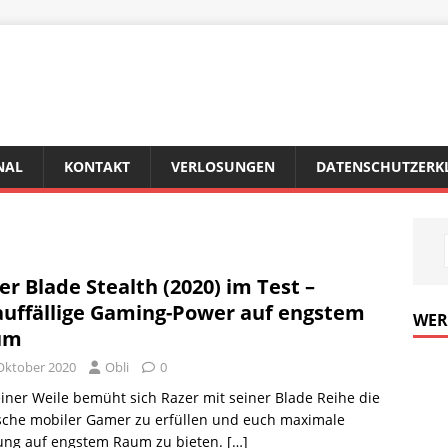
NAL
KONTAKT
VERLOSUNGEN
DATENSCHUTZERK
er Blade Stealth (2020) im Test –
uffällige Gaming-Power auf engstem
WE
um
 Oktober 2020
Obli
0
einer Weile bemüht sich Razer mit seiner Blade Reihe die
che mobiler Gamer zu erfüllen und euch maximale
tung auf engstem Raum zu bieten.
[…]