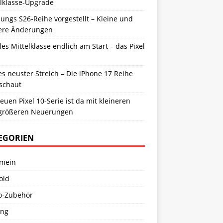
elklasse-Upgrade
ngs S26-Reihe vorgestellt – Kleine und
ere Änderungen
es Mittelklasse endlich am Start – das Pixel
s neuster Streich – Die iPhone 17 Reihe
schaut
euen Pixel 10-Serie ist da mit kleineren
größeren Neuerungen
EGORIEN
emein
oid
o-Zubehör
ng