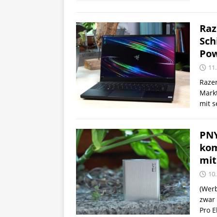
Raz
Sch
Po
11
Razer
Markt
mit 
PNY
kom
mit
10
(Wer
zwar 
Pro E