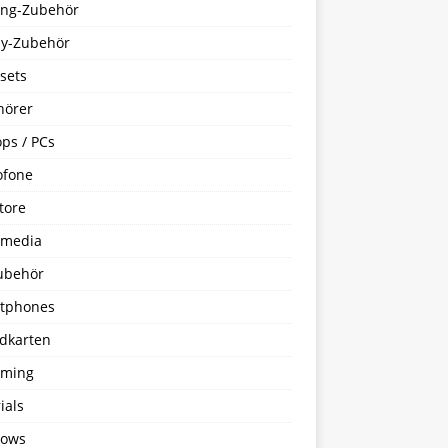
ng-Zubehör
y-Zubehör
sets
hörer
ps / PCs
ofone
tore
imedia
ubehör
tphones
dkarten
aming
ials
ows