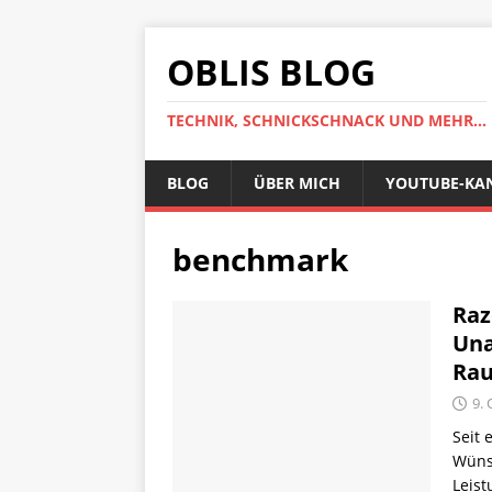
OBLIS BLOG
TECHNIK, SCHNICKSCHNACK UND MEHR...
BLOG
ÜBER MICH
YOUTUBE-KA
benchmark
Raz
Una
Ra
9.
Seit 
Wüns
Leis