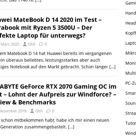
Gami
Hand
wei MateBook D 14 2020 im Test –
Head
rabook mit Ryzen 5 3500U – Der
Kopf
fekte Laptop für unterwegs?
Lapto
. März 2020
Obli
0
Mikr
dem Matebook D 14 hat Huawei bereits im vergangenen
ein überaus beliebtes, leistungsstarkes aber auch
Moni
iges Notebook auf den Markt gebracht. Schon länger
[…]
Mult
PC-Z
ABYTE GeForce RTX 2070 Gaming OC im
Smar
t – Lohnt der Aufpreis zur Windforce? –
iew & Benchmarks
Soun
 Dezember 2018
Obli
0
Stre
cht schon mitbekommen habt, habe ich mir einen neuen
Tutor
n Generation zusammengebastelt.
[…]
Wind