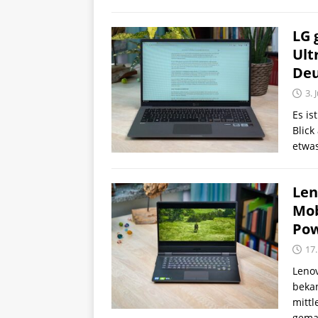
LG 
Ult
Deu
3. 
Es is
Blick
etwa
Len
Mob
Pow
17.
Lenov
bekan
mitt
gemac