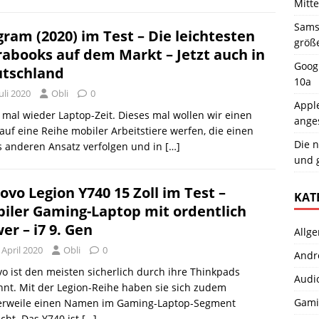
Mitt
Samsu
gram (2020) im Test – Die leichtesten
größ
rabooks auf dem Markt – Jetzt auch in
Googl
tschland
10a
Juli 2020
Obli
0
Apple
t mal wieder Laptop-Zeit. Dieses mal wollen wir einen
ange
 auf eine Reihe mobiler Arbeitstiere werfen, die einen
Die n
s anderen Ansatz verfolgen und in
[…]
und 
ovo Legion Y740 15 Zoll im Test –
KAT
iler Gaming-Laptop mit ordentlich
er – i7 9. Gen
Allg
 April 2020
Obli
0
Andr
o ist den meisten sicherlich durch ihre Thinkpads
Audi
nt. Mit der Legion-Reihe haben sie sich zudem
Gami
lerweile einen Namen im Gaming-Laptop-Segment
ht. Das Y740 ist
[…]