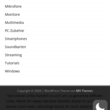
Mikrofone
Monitore
Multimedia
PC-Zubehör
Smartphones
Soundkarten
Streaming
Tutorials
Windows
Copyright © 2026 | WordPress Theme von
MH Themes
¹ bei diesen Links handelt es sich um so genannte Affiliate-
Links. Wenn ihr etwas darüber bezieht, kostet es euch
keinen Cent mehr, allerdings könnt ihr mich dadurch